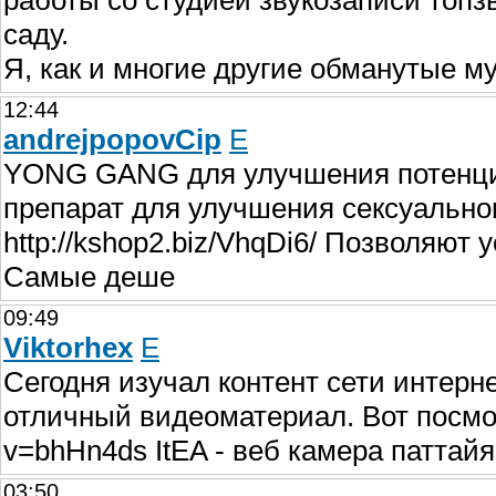
работы со студией звукозаписи топз
саду.
Я, как и многие другие обманутые м
12:44
andrejpopovCip
E
YONG GANG для улучшения потенц
препарат для улучшения сексуаль
http://kshop2.biz/VhqDi6/ Позволяют
Самые деше
09:49
Viktorhex
E
Сегодня изучал контент сети интерне
отличный видеоматериал. Вот посмот
v=bhHn4ds ItEA - веб камера паттай
03:50