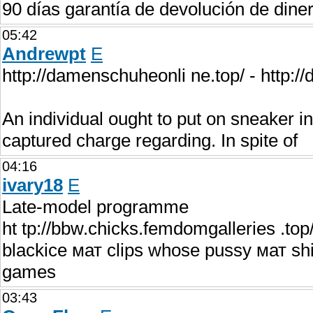
90 días garantía de devolución de diner
05:42
Andrewpt
E
http://damenschuheonli ne.top/ - http:/
An individual ought to put on sneaker in
captured charge regarding. In spite of
04:16
ivary18
E
Late-model programme
ht tp://bbw.chicks.femdomgalleries .top
blackice мат clips whose pussy мат s
games
03:43