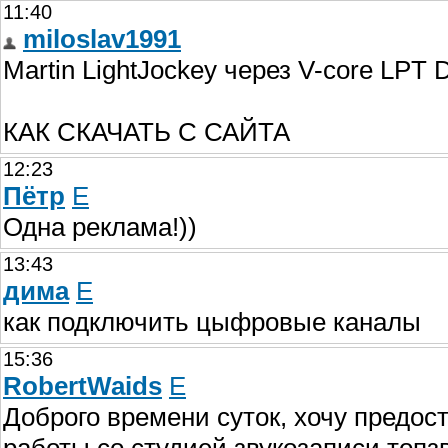
11:40
miloslav1991
Martin LightJockey через V-core LPT
КАК СКАЧАТЬ С САЙТА
12:23
Пётр
E
Одна реклама!))
13:43
дима
E
как подключить цыфровые каналы
15:36
RobertWaids
E
Доброго времени суток, хочу предос