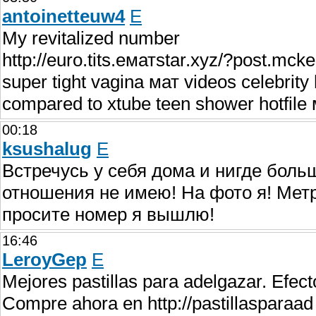
antoinetteuw4
E
My revitalized number
http://euro.tits.eматstar.xyz/?post.mck
super tight vagina мат videos celebrit
compared to xtube teen shower hotfile
00:18
ksushalug
E
Встречусь у себя дома и нигде больш
отношения не имею! На фото я! Мет
просите номер я вышлю!
16:46
LeroyGep
E
Mejores pastillas para adelgazar. Efect
Compre ahora en http://pastillasparaad 