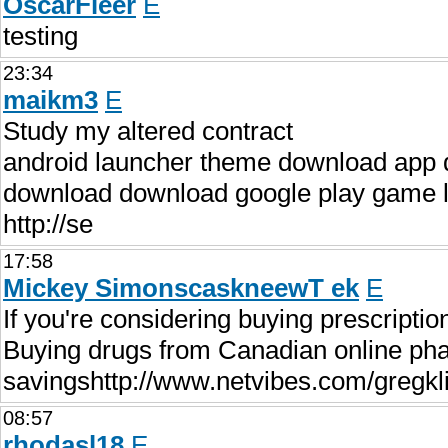
OscarFleer
E
testing
23:34
maikm3
E
Study my altered contract
android launcher theme download app 
download download google play game la
http://se
17:58
Mickey SimonscaskneewT ek
E
If you're considering buying prescripti
Buying drugs from Canadian online pha
savingshttp://www.netvibes.com/gregkli
08:57
rhodasl18
E