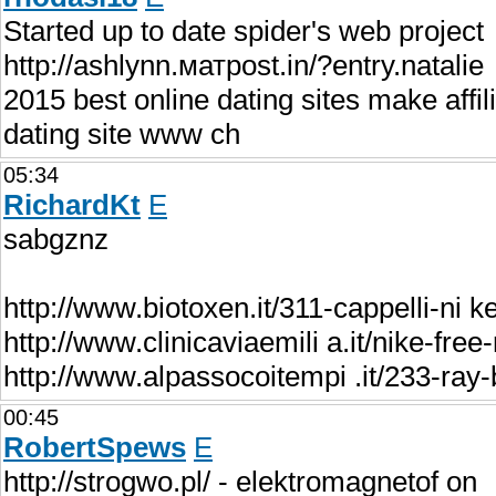
Started up to date spider's web project
http://ashlynn.матpost.in/?entry.natalie
2015 best online dating sites make affi
dating site www ch
05:34
RichardKt
E
sabgznz
http://www.biotoxen.it/311-cappelli-ni ke
http://www.clinicaviaemili a.it/nike-fre
http://www.alpassocoitempi .it/233-ray-
00:45
RobertSpews
E
http://strogwo.pl/ - elektromagnetof on