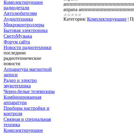
Комплектирующие
аппппппппппппппппппппппппп
радиодетали
апрапа апппппппппппппппппп
Автолюбителям
Аудиотехника
Категория:
Комплектирующие
|
П
Микроконтроллеры
Бытовая электроника
СветоМузыка
Форум сайта
Новости радиотехники
последнии
радиотехнические
новости
Аппаратура магнитной
записи
Радио и электро
звукотехника
Черно-белые телевизоры
Комбинированная
аппаратура
Приборы настройки и
контроля
Связная и специальная
техника
Комплектирующие