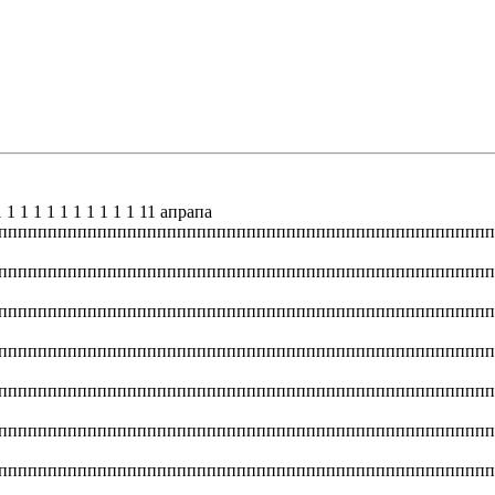
1 1 1 1 1 1 1 1 1 1 11 апрапа
ппппппппппппппппппппппппппппппппппппппппппппппппп
ппппппппппппппппппппппппппппппппппппппппппппппппп
ппппппппппппппппппппппппппппппппппппппппппппппппп
ппппппппппппппппппппппппппппппппппппппппппппппппп
ппппппппппппппппппппппппппппппппппппппппппппппппп
ппппппппппппппппппппппппппппппппппппппппппппппппп
ппппппппппппппппппппппппппппппппппппппппппппппппп