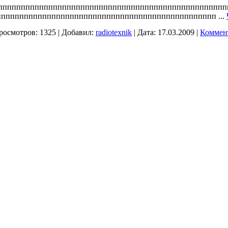
пппппппппппппппппппппппппппппппппппппппппппппппппп
ппппппппппппппппппппппппппппппппппппппппппппппппп
...
росмотров:
1325
|
Добавил:
radiotexnik
|
Дата:
17.03.2009
|
Коммент