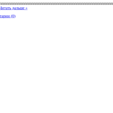
ппппппппппппппппппппппппппппппппппппппппппппппппп
Читать дальше »
арии (0)