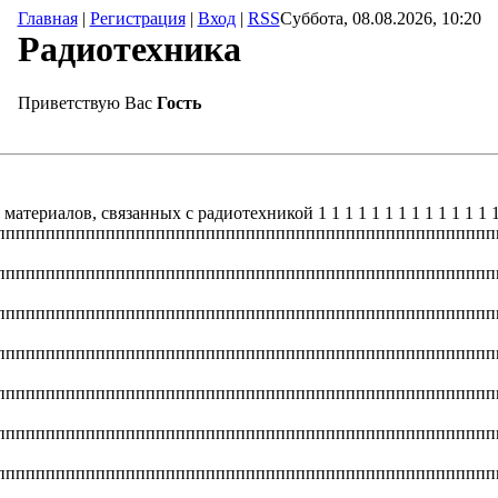
Главная
|
Регистрация
|
Вход
|
RSS
Суббота, 08.08.2026, 10:20
Радиотехника
Приветствую Вас
Гость
атериалов, связанных с радиотехникой 1 1 1 1 1 1 1 1 1 1 1 1 1 1 
пппппппппппппппппппппппппппппппппппппппппппппппппп
пппппппппппппппппппппппппппппппппппппппппппппппппп
пппппппппппппппппппппппппппппппппппппппппппппппппп
пппппппппппппппппппппппппппппппппппппппппппппппппп
пппппппппппппппппппппппппппппппппппппппппппппппппп
пппппппппппппппппппппппппппппппппппппппппппппппппп
пппппппппппппппппппппппппппппппппппппппппппппппппп