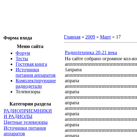
Главная
»
2009
»
Март
»
17
Форма входа
Меню сайта
Радиотехника 20-21 века
Форум
Тесты
На сайте собрано огромное кол-во м
Гостевая книга
аппппппппппппппппппппппппп
Источники
1апрапа
питания аппаратов
аппппппппппппппппппппппппп
Комплектирующие
апрапа
радиодетали
аппппппппппппппппппппппппп
Телевизоры
апрапа
аппппппппппппппппппппппппп
апрапа
Категории раздела
аппппппппппппппппппппппппп
РАДИОПРИЕМНИКИ
апрапа
И РАДИОЛЫ
аппппппппппппппппппппппппп
Цветные телевизоры
апрапа
Источники питания
аппппппппппппппппппппппппп
аппаратов
апрапа